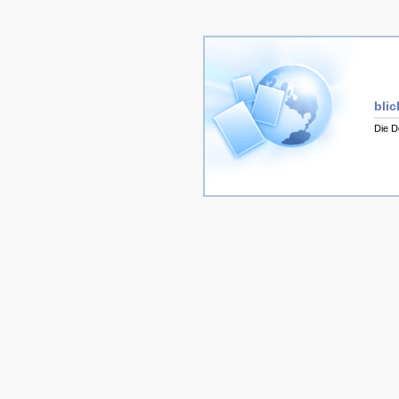
bli
Die D