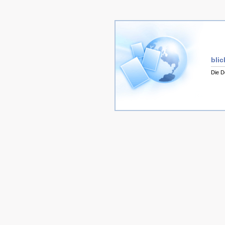
bli
Die D